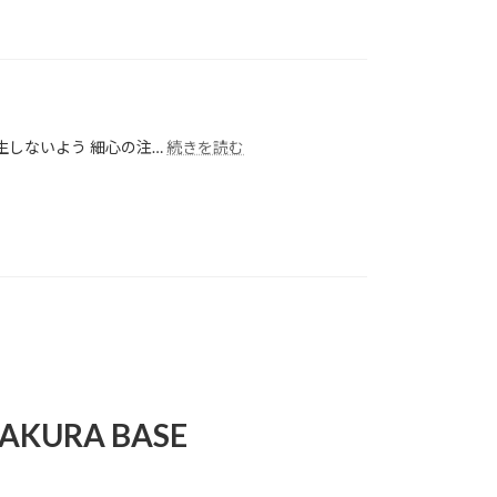
ー
3
グ
ア
月
イ
ル
度
ベ
オ
工
ン
ー
事
ト
プ
の
「図
ン
進
:
生しないよう 細心の注…
続きを読む
書
【忍
捗
館
者】
状
で
3
況
楽
月
の
し
度
お
む
工
知
謎
事
ら
解
の
せ
き
進
体
捗
験
状
型
況
演
KURA BASE
の
劇」
お
開
知
催
ら