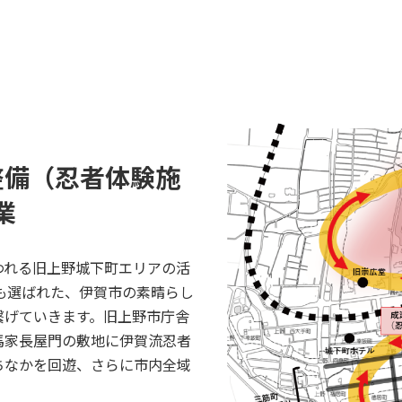
整備（忍者体験施
業
われる旧上野城下町エリアの活
にも選ばれた、伊賀市の素晴らし
繋げていきます。旧上野市庁舎
馬家長屋門の敷地に伊賀流忍者
ちなかを回遊、さらに市内全域
。