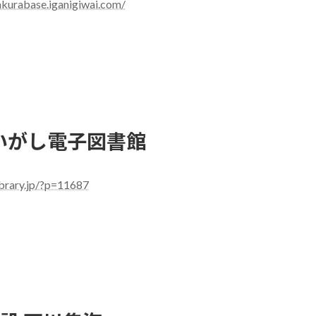
akurabase.iganigiwai.com/
の
せ
お
知
ら
せ
いがし電子図書館
ibrary.jp/?p=11687