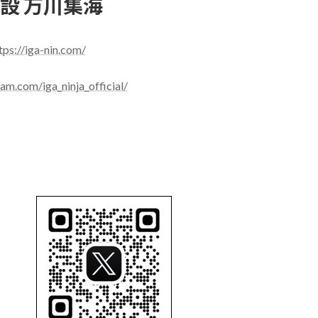
設 万川集海
tps://iga-nin.com/
am.com/iga_ninja_official/