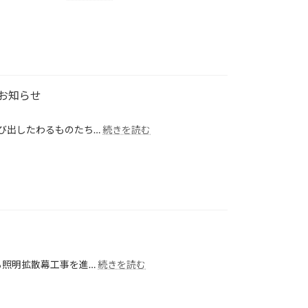
旧
わ
上
り」
野
ラ
市
イ
庁
ト
舎
ア
が
ッ
お知らせ
新
プ
た
に
:
び出したわるものたち…
続きを読む
な
参
に
観
加
ぎ
光
し
わ
拠
ま
い
点
し
忍
「SAKAKURA
た
者
BASE」
回
と
廊
し
オ
て
:
る照明拡散幕工事を進…
続きを読む
ー
リ
【旧
プ
ニ
庁
ニ
ュ
舎】
ン