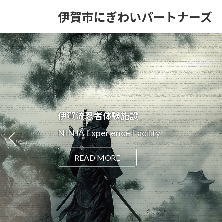
コ
ナ
伊賀市にぎわいパートナーズ
ン
ビ
テ
ゲ
ン
ー
ツ
シ
へ
ョ
ス
ン
キ
に
ッ
移
プ
動
伊賀流忍者体験施設
NINJA Experience Facility
READ MORE