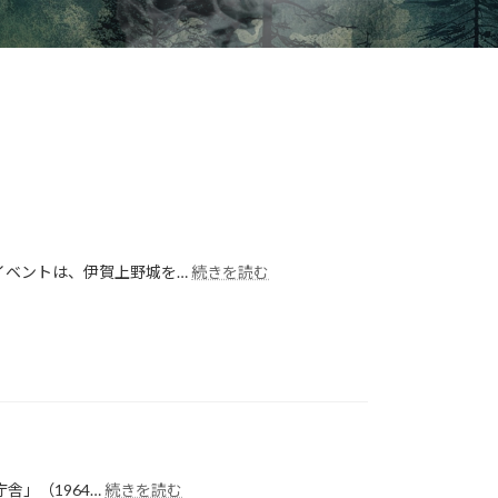
:
イベントは、伊賀上野城を…
続きを読む
夏
の
夜
を
彩
る
「お
城
の
:
舎」（1964…
続きを読む
ま