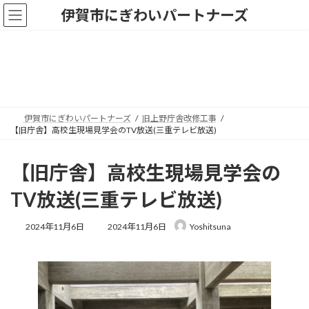
コ
ナ
伊賀市にぎわいパートナーズ
ン
ビ
テ
ゲ
ン
ー
ツ
シ
旧上野庁舎改修工事
へ
ョ
ス
ン
キ
に
ッ
移
伊賀市にぎわいパートナーズ
旧上野庁舎改修工事
プ
動
【旧庁舎】高校生現場見学会のTV放送(三重テレビ放送)
【旧庁舎】高校生現場見学会の
TV放送(三重テレビ放送)
最
2024年11月6日
2024年11月6日
Yoshitsuna
終
更
新
日
時
: